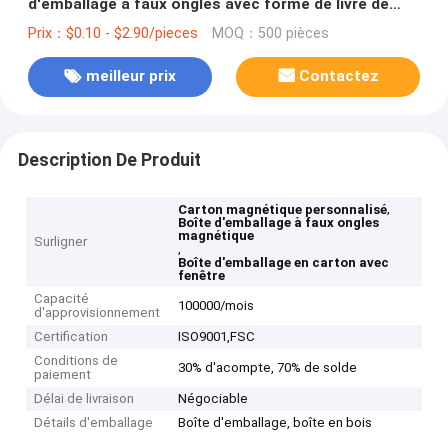
d'emballage à faux ongles avec forme de livre de
fenêtre
Prix：$0.10 - $2.90/pieces
MOQ：500 pièces
meilleur prix
Contactez
Description De Produit
,
Carton magnétique personnalisé
Boîte d'emballage à faux ongles
magnétique
Surligner
,
Boîte d'emballage en carton avec
fenêtre
Capacité
100000/mois
d'approvisionnement
Certification
ISO9001,‌FSC
Conditions de
30% d'acompte, 70% de solde
paiement
Délai de livraison
Négociable
Détails d'emballage
Boîte d'emballage, boîte en bois