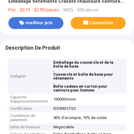
Emballage Vêtements Cravate chaussure ceinture
homme Boîte cadeau
Prix：$0.10 - $2.90/pieces
MOQ：500 pièces
meilleur prix
Contactez
Description De Produit
Emballage du couvercle et de la
boîte de base
,
Couvercle et boîte de base pour
Surligner
vêtements
,
Boîte cadeau en carton pour
ceinture pour homme
Capacité
100000/mois
d'approvisionnement
Certification
ISO9001,‌FSC
Conditions de
30% d'acompte, 70% de solde
paiement
Délai de livraison
Négociable