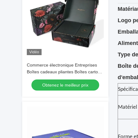
Matéria
Logo pe
Emballa
Aliment
Vidéo
Type de
Commerce électronique Entreprises
Boîte d
Boîtes cadeaux pliantes Boîtes carton
d'embal
Carton carton courriers en papier rigide
Obtenez le meilleur prix
ondulé
Spécific
Matériel
Forme et