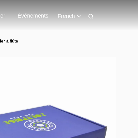
er
Événements
French
er à flûte