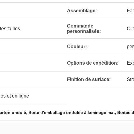
Assemblage:
Fac
Commande
es tailles
C' 
personnalisée:
Couleur:
per
Options de expédition:
Exp
Finition de surface:
Str
ros et en ligne
,
,
carton ondulé
Boîte d'emballage ondulée à laminage mat
Boîtes d