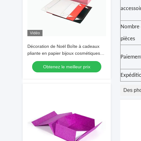
accessoi
Nombre 
Vidéo
pièces
Décoration de Noël Boîte à cadeaux
pliante en papier bijoux cosmétiques
Paiemen
Boîtes à carton pliantes
Obtenez le meilleur prix
Expéditi
Des pho