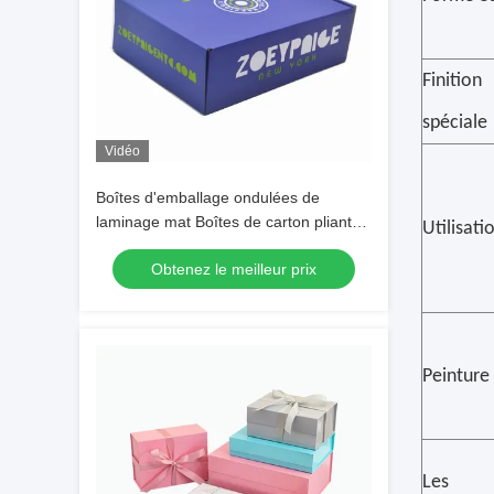
Finition
spéciale
Vidéo
Boîtes d'emballage ondulées de
laminage mat Boîtes de carton pliantes
Utilisati
en papier à flûte
Obtenez le meilleur prix
Peinture
Les