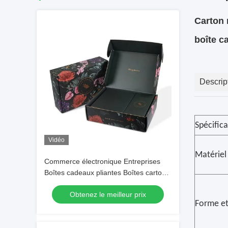
Carton 
boîte c
Descrip
Spécific
Vidéo
Matériel
Commerce électronique Entreprises
Boîtes cadeaux pliantes Boîtes carton
Carton carton courriers en papier rigide
Obtenez le meilleur prix
ondulé
Forme et