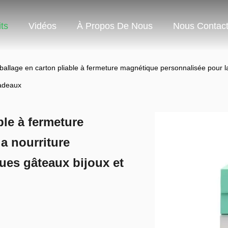
ts
Vidéos
À Propos De Nous
Nous Contact
ballage en carton pliable à fermeture magnétique personnalisée pour 
cadeaux
ble à fermeture
a nourriture
ues gâteaux bijoux et