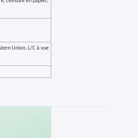
re, ceinture en papier;
stern Union, L/C à vue