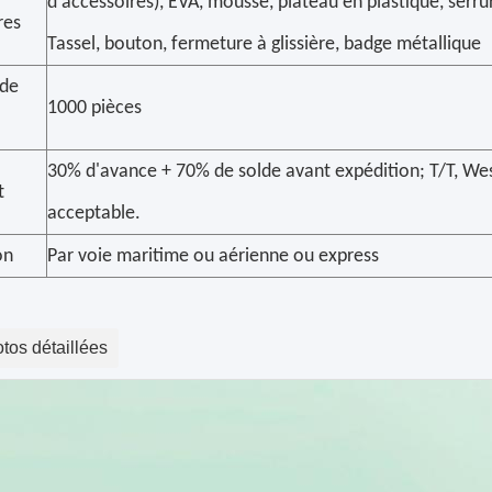
d'accessoires), EVA, mousse, plateau en plastique, serru
res
Tassel, bouton, fermeture à glissière, badge métallique
de
1000 pièces
30% d'avance + 70% de solde avant expédition; T/T, We
t
acceptable.
on
Par voie maritime ou aérienne ou express
tos détaillées