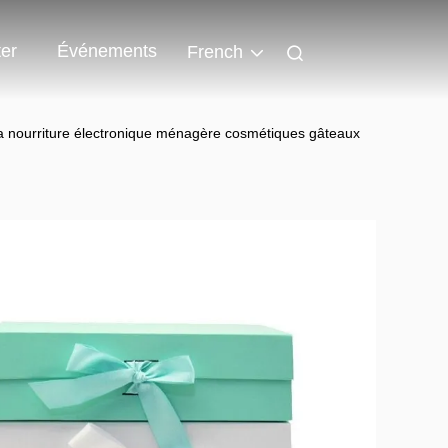
er
Événements
French
la nourriture électronique ménagère cosmétiques gâteaux