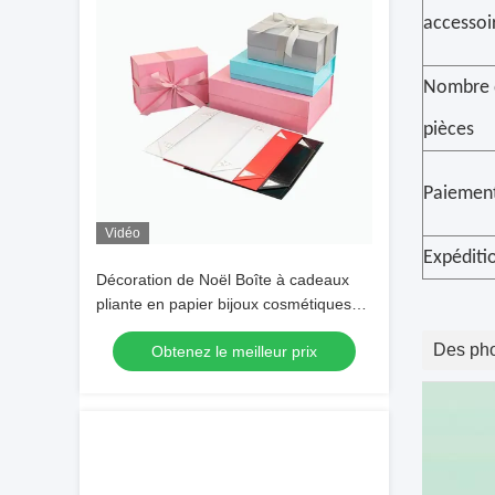
accessoi
Nombre 
pièces
Paiemen
Vidéo
Expéditi
Décoration de Noël Boîte à cadeaux
pliante en papier bijoux cosmétiques
Boîtes à carton pliantes
Des pho
Obtenez le meilleur prix